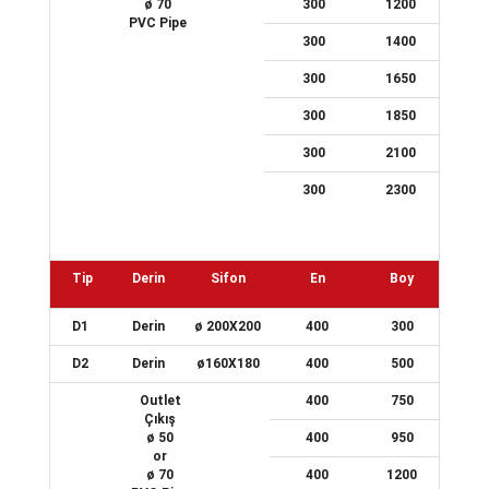
ø 70
300
1200
PVC Pipe
300
1400
300
1650
300
1850
300
2100
300
2300
Tip
Derin
Sifon
En
Boy
D1
Derin
ø 200X200
400
300
D2
Derin
ø160X180
400
500
Outlet
400
750
Çıkış
ø 50
400
950
or
ø 70
400
1200