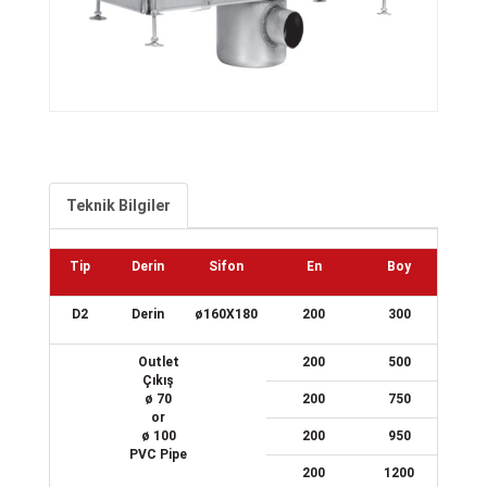
Teknik Bilgiler
Tip
Derin
Sifon
En
Boy
D2
Derin
ø160X180
200
300
Outlet
200
500
Çıkış
ø 70
200
750
or
ø 100
200
950
PVC Pipe
200
1200